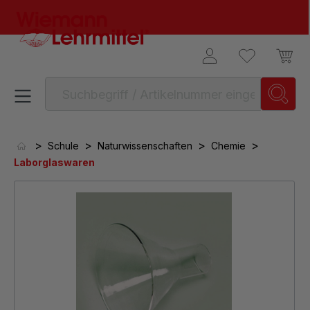
alt springen
>
>
>
>
Schule
Naturwissenschaften
Chemie
Laborglaswaren
Bildergalerie überspringen