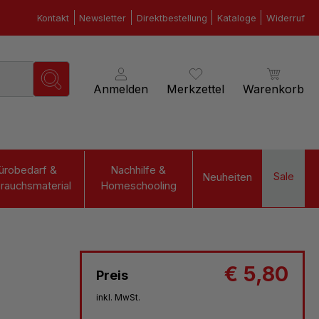
Kontakt
Newsletter
Direktbestellung
Kataloge
Widerruf
Anmelden
Merkzettel
Warenkorb
ürobedarf &
Nachhilfe &
Sale
Neuheiten
rauchsmaterial
Homeschooling
€ 5,80
Preis
inkl. MwSt.