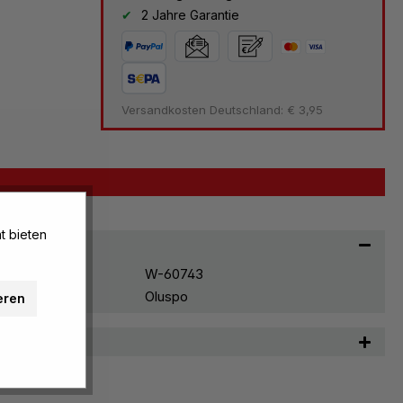
2 Jahre Garantie
Versandkosten Deutschland: € 3,95
t bieten
W-60743
Oluspo
eren
n