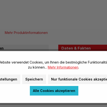
Mehr Produktinformationen
en
Daten & Fakten
 Üben der Armbewegungen.
ebsite verwendet Cookies, um Ihnen die bestmögliche Funktionalitä
Allgemeine Infos
zu können...
Mehr Informationen
.
n.
Artikel-Nr.:
Marke:
stellungen
Speichern
Nur funktionale Cookies akzepti
Herstellerinformatione
Alle Cookies akzeptieren