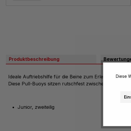
Produktbeschreibung
Bewertung
Ideale Auftriebshilfe für die Beine zum Erlernen und
Diese W
Diese Pull-Buoys sitzen rutschfest zwischen den Beine
Ein
Junior, zweiteilig