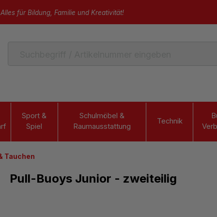
Alles für Bildung, Familie und Kreativität!
Sport &
Schulmöbel &
B
Technik
rf
Spiel
Raumausstattung
Verb
& Tauchen
Pull-Buoys Junior - zweiteilig