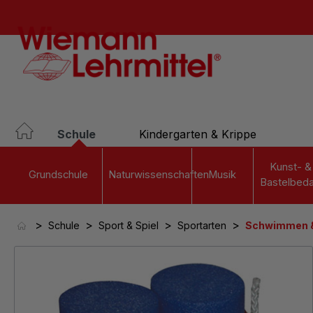
springen
Zur Hauptnavigation springen
Schule
Kindergarten & Krippe
Kunst- &
Grundschule
Naturwissenschaften
Musik
Bastelbeda
>
>
>
>
Schule
Sport & Spiel
Sportarten
Schwimmen 
Bildergalerie überspringen