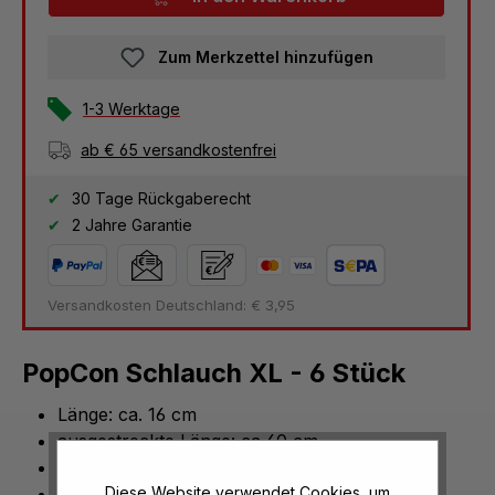
Zum Merkzettel hinzufügen
1-3 Werktage
ab € 65 versandkostenfrei
30 Tage Rückgaberecht
2 Jahre Garantie
Versandkosten Deutschland: € 3,95
PopCon Schlauch XL - 6 Stück
Länge: ca. 16 cm
ausgestreckte Länge: ca 60 cm
vielseitig einsetzbar
Diese Website verwendet Cookies, um
Material: Kunststoff