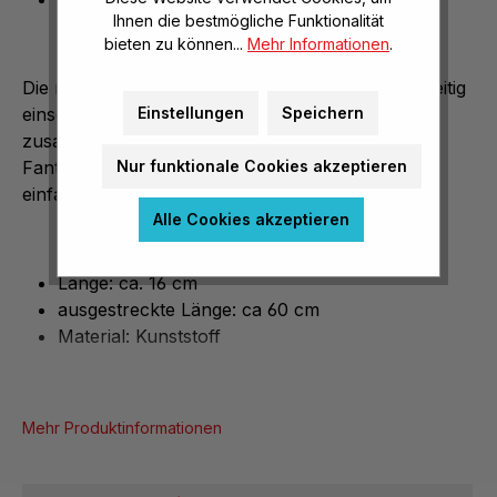
Ihnen die bestmögliche Funktionalität
bieten zu können...
Mehr Informationen
.
Die robusten und langlebigen PopCons sind vielseitig
Einstellungen
Speichern
einsetzbar. Ob strecken, biegen, verdrehen,
zusammenstecken oder Figuren formen - der
Nur funktionale Cookies akzeptieren
Fantasie sind keine Grenzen gesetzt. Sie machen
einfach nur Spaß!
Alle Cookies akzeptieren
Länge: ca. 16 cm
ausgestreckte Länge: ca 60 cm
Material: Kunststoff
Mehr Produktinformationen