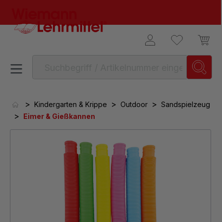
alt springen
>
>
>
Kindergarten & Krippe
Outdoor
Sandspielzeug
>
Eimer & Gießkannen
Bildergalerie überspringen