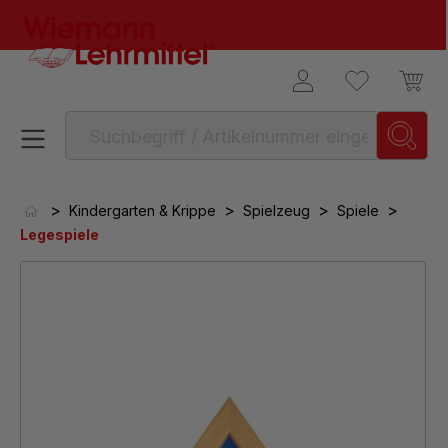
alt springen
>
>
>
>
Kindergarten & Krippe
Spielzeug
Spiele
Legespiele
Bildergalerie überspringen