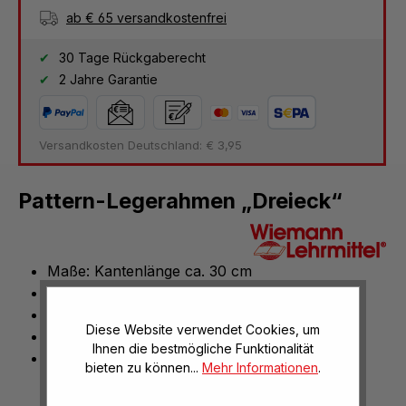
ab € 65 versandkostenfrei
30 Tage Rückgaberecht
2 Jahre Garantie
Versandkosten Deutschland: € 3,95
Pattern-Legerahmen „Dreieck“
Maße: Kantenlänge ca. 30 cm
Form: Dreieck
fördert räumliches Denken
Diese Website verwendet Cookies, um
aus MDF-Platte
Ihnen die bestmögliche Funktionalität
Boden offen
bieten zu können...
Mehr Informationen
.