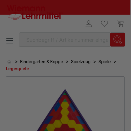
alt springen
>
>
>
>
Kindergarten & Krippe
Spielzeug
Spiele
Legespiele
Bildergalerie überspringen