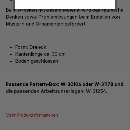
Beim Arbeiten mit diesem Material wird das räumliche
Denken sowie Problemlösungen beim Erstellen von
Mustern und Ornamenten gefördert.
Form: Dreieck
Kantenlänge ca. 30 cm
Boden geschlossen
Passende Pattern-Box: W-30106 oder W-31178 und
die passenden Arbeitsunterlagen: W-31254.
Mehr Produktinformationen