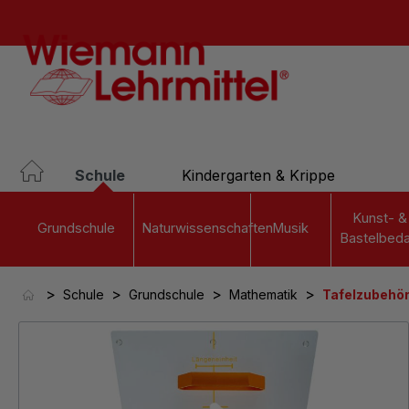
springen
Zur Hauptnavigation springen
Schule
Kindergarten & Krippe
Kunst- &
Grundschule
Naturwissenschaften
Musik
Bastelbeda
>
>
>
>
Schule
Grundschule
Mathematik
Tafelzubehö
Bildergalerie überspringen