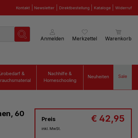
Kontakt
Newsletter
Direktbestellung
Kataloge
Widerruf
Anmelden
Merkzettel
Warenkorb
ürobedarf &
Nachhilfe &
Sale
Neuheiten
rauchsmaterial
Homeschooling
nen, 60
€ 42,95
Preis
inkl. MwSt.