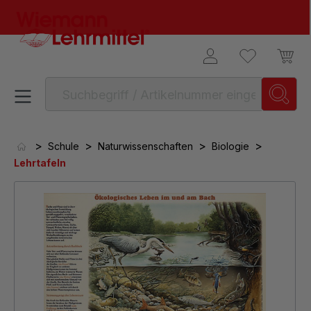
alt springen
>
>
>
>
Schule
Naturwissenschaften
Biologie
Lehrtafeln
Bildergalerie überspringen