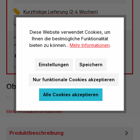
Kurzfristige Lieferung (2-4 Wochen)
Versandkostenfrei
Diese Website verwendet Cookies, um
30 Tage Rückgaberecht
Ihnen die bestmögliche Funktionalität
2 Jahre Garantie
bieten zu können...
Mehr Informationen
.
Einstellungen
Speichern
Versandkosten Deutschland: kostenlos
Nur funktionale Cookies akzeptieren
Objektiv 100x N.A. 1,25 Öl
Alle Cookies akzeptieren
für Art.nr. W-21216, W-21937 und W-22222
Mehr Produktinformationen
Produktbeschreibung