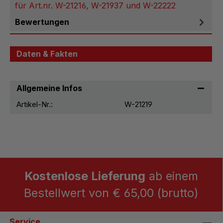
für Art.nr. W-21216, W-21937 und W-22222
Bewertungen
Daten & Fakten
Allgemeine Infos
Artikel-Nr.:
W-21219
Kostenlose Lieferung
ab einem
Bestellwert von € 65,00 (brutto)
Service