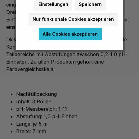
Einstellungen
Speichern
eingesetzt. Geliefert werden sie in einer
Drehdeckeldose, welche das Papier vor äußeren
Nur funktionale Cookies akzeptieren
Einflüssen schützt und sie sind deshalb zu jeder Zeit
einsetzbar.
Alle Cookies akzeptieren
Diese vollimprägnierten Papierstreifen gestatten die
Kontrolle des pH-Wertes ganzer Bereiche oder
Teilbereiche mit Abstufungen zwischen 0,2-1,0 pH-
Einheiten. Zu allen Produkten gehört eine
Farbvergleichsskala.
Nachfüllpackung
Inhalt: 3 Rollen
pH-Messbereich: 1-11
Abstufung: 1,0 pH-Einheit
Länge: je 5 m
Breite: 7 mm