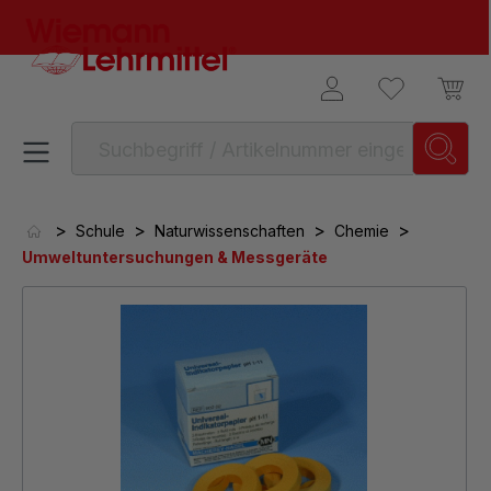
alt springen
>
>
>
>
Schule
Naturwissenschaften
Chemie
Umweltuntersuchungen & Messgeräte
Bildergalerie überspringen