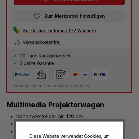
Zum Merkzettel hinzufügen
Kurzfristige Lieferung (1-2 Wochen)
Versandkostenfrei
30 Tage Rückgaberecht
2 Jahre Garantie
Versandkosten Deutschland: kostenlos
Multimedia Projektorwagen
höhenverstellbar bis 120 cm
höhen- u. neigungsverstellbar
Ablagefläche 360° drehbar
Diese Website verwendet Cookies, um