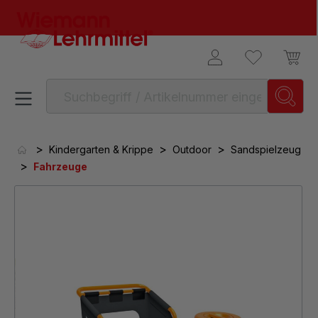
alt springen
>
>
>
Kindergarten & Krippe
Outdoor
Sandspielzeug
>
Fahrzeuge
Bildergalerie überspringen