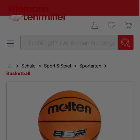
alt springen
>
>
>
>
Schule
Sport & Spiel
Sportarten
Basketball
Bildergalerie überspringen