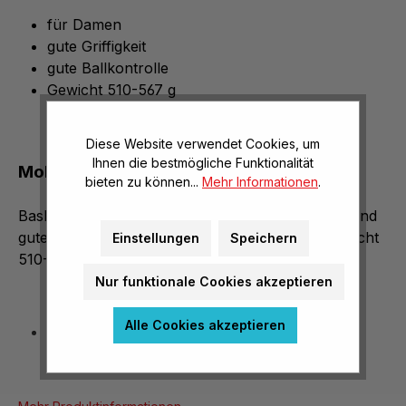
für Damen
gute Griffigkeit
gute Ballkontrolle
Gewicht 510-567 g
Diese Website verwendet Cookies, um
Ihnen die bestmögliche Funktionalität
Molten® Basketball
bieten zu können...
Mehr Informationen
.
Basketball in Damengröße 6 mit guter Griffigkeit und
guter Ballkontrolle. (Umfang 72,4-75,7 cm, Gewicht
Einstellungen
Speichern
510-567 g)
Nur funktionale Cookies akzeptieren
Alle Cookies akzeptieren
Größe 6