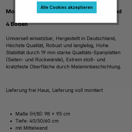
Alle Cookies akzeptieren
Modulus® Unterschrank mit Mittelwand und
4 Böden
Universell einsetzbar, Hergestellt in Deutschland,
Höchste Qualität, Robust und langlebig, Hohe
Stabilität durch 19 mm starke Qualitäts-Spanplatten
(Seiten- und Rückwände), Extrem stoß- und
kratzfeste Oberfläche durch Melaminbeschichtung.
Lieferung frei Haus, Lieferung voll montiert
Maße (H/B): 98 x 95 cm
Tiefe: 40/50/60 cm
mit Mittelwand