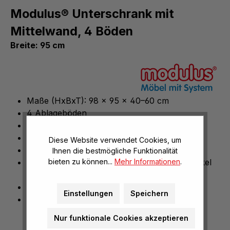
Modulus® Unterschrank mit
Mittelwand, 4 Böden
Breite: 95 cm
Maße (HxBxT): 98 x 95 x 40–60 cm
4 Ablageböden
Mit Mittelwand
Verschiedene Dekore
Diese Website verwendet Cookies, um
2 Drehtüren mit Zylinderschloss
Ihnen die bestmögliche Funktionalität
Hochwertige Türscharniere mit Öffnungswinkel
bieten zu können...
Mehr Informationen
.
270°
Stoß- und kratzfeste Melaminbeschichtung
Einstellungen
Speichern
Extrem robust und langlebig
Nur funktionale Cookies akzeptieren