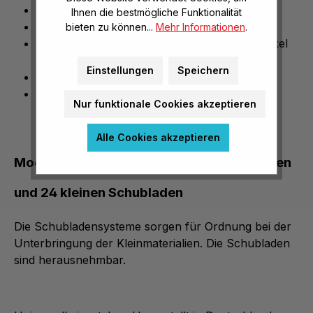
Dekor und Schubladenfarbe frei wählbar
Ihnen die bestmögliche Funktionalität
2 Drehtüren mit Zylinderschloss
bieten zu können...
Mehr Informationen
.
Hochwertige Türscharniere mit Öffnungswinkel
270°
Einstellungen
Speichern
Stoß- und kratzfeste Melaminbeschichtung
Extrem robust und langlebig
Nur funktionale Cookies akzeptieren
Alle Cookies akzeptieren
Modulus® Bastelschrank mit 7 Ablageböden
und 24 kleinen Schubladen
Die Schubladensysteme sorgen für Ordnung bei der
Unterbringung der Kleinmaterialien. Die Schubladen
sind herausnehmbar.