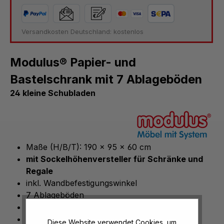
Versandkosten Deutschland: kostenlos
Modulus® Papier- und
Bastelschrank mit 7 Ablageböden
24 kleine Schubladen
Maße (H/B/T): 190 x 95 x 60 cm
mit Sockelhöhenversteller für Schränke und
Regale
inkl. Wandbefestigungswinkel
7 Ablageböden
24 kleine Schubladen
Ohne Mittelwand
Diese Website verwendet Cookies, um