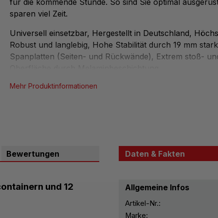
für die kommende Stunde. So sind Sie optimal ausgerüs
sparen viel Zeit.
Universell einsetzbar, Hergestellt in Deutschland, Höchst
Robust und langlebig, Hohe Stabilität durch 19 mm stark
Spanplatten (Seiten- und Rückwände), Extrem stoß- und
Oberfläche durch Melaminbeschichtung
Lieferung frei Haus, Lieferung voll montiert
Mehr Produktinformationen
Zylinderschloss, inkl. 2 Schlüssel
Stangenverriegelung
hochwertige Türscharniere
Öffnungswinkel 270°
Bewertungen
Daten & Fakten
H x B x T: 190 x 105 x 50 cm
ontainern und 12
Allgemeine Infos
Artikel-Nr.:
Marke:
Bitte wählen Sie das gewünschte Dekor und die