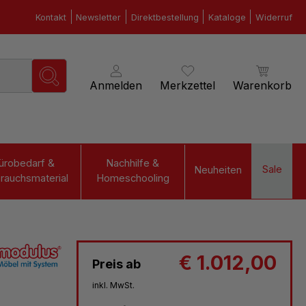
Kontakt
Newsletter
Direktbestellung
Kataloge
Widerruf
Anmelden
Merkzettel
Warenkorb
ürobedarf &
Nachhilfe &
Sale
Neuheiten
rauchsmaterial
Homeschooling
€ 1.012,00
Preis ab
inkl. MwSt.