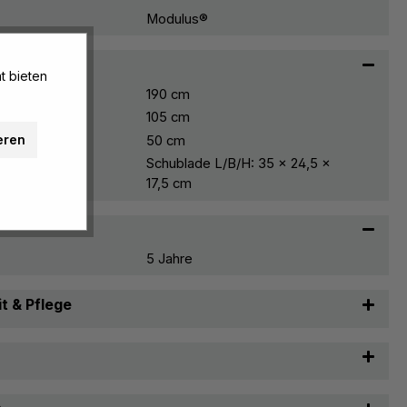
Modulus®
t bieten
190 cm
105 cm
eren
50 cm
Schublade L/B/H: 35 x 24,5 x
17,5 cm
5 Jahre
t & Pflege