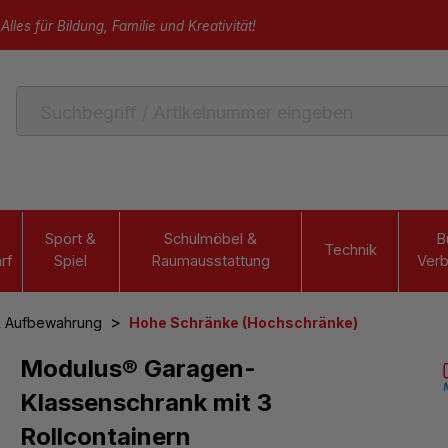
Alles für Bildung, Familie und Kreativität!
Sport &
Schulmöbel &
B
Technik
rf
Spiel
Raumausstattung
Verb
>
& Aufbewahrung
Hohe Schränke (Hochschränke)
Modulus® Garagen-
Klassenschrank mit 3
Rollcontainern