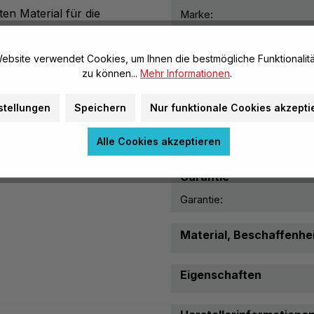
en Material für die
Marke:
Schubladenfarbe aus.
sparen viel Zeit.
Maße & Gewichte
ste Qualität, Robust und
ebsite verwendet Cookies, um Ihnen die bestmögliche Funktionalitä
Höhe:
zu können...
Mehr Informationen
.
s-Spanplatten (Seiten- und
Breite:
durch
stellungen
Speichern
Nur funktionale Cookies akzepti
Tiefe:
Weitere Maße:
Alle Cookies akzeptieren
Garantie
Garantie:
Material, Beschaffenhei
Eigenschaften