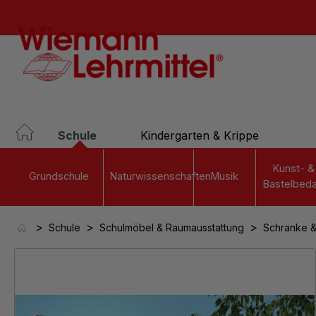
springen
Zur Hauptnavigation springen
Schule
Kindergarten & Krippe
Kunst- &
Grundschule
Naturwissenschaften
Musik
Bastelbeda
>
>
>
Schule
Schulmöbel & Raumausstattung
Schränke 
Bildergalerie überspringen