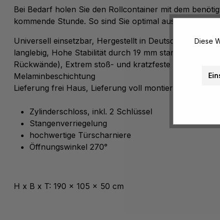
Bei Bedarf holen Sie den Rollcontainer mit dem benötigt
kommende Stunde. So sind Sie optimal ausgerüstet und 
Universell einsetzbar, Hergestellt in Deutschland, Höch
Diese W
langlebig, Hohe Stabilität durch 19 mm starke Qualität
Rückwände), Extrem stoß- und kratzfeste Oberfläche 
Ein
Melaminbeschichtung
Lieferung frei Haus, Lieferung voll montiert
Zylinderschloss, inkl. 2 Schlüssel
Stangenverriegelung
hochwertige Türscharniere
Öffnungswinkel 270°
H x B x T: 190 x 105 x 50 cm