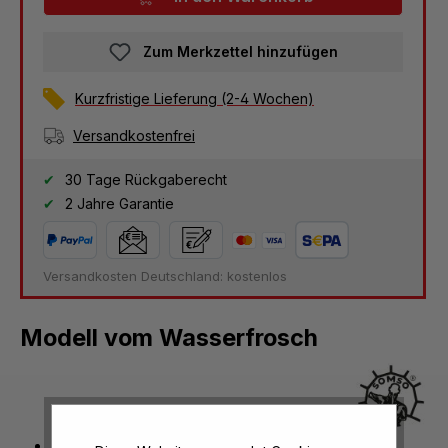
Zum Merkzettel hinzufügen
Kurzfristige Lieferung (2-4 Wochen)
Versandkostenfrei
30 Tage Rückgaberecht
2 Jahre Garantie
Versandkosten Deutschland: kostenlos
Modell vom Wasserfrosch
Abbildungsverhältnis 4:1