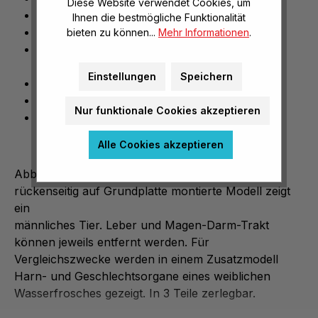
Diese Website verwendet Cookies, um
Rückseitig auf Grundplatte montiert
Ihnen die bestmögliche Funktionalität
Männlicher Wasserfrosch
bieten zu können...
Mehr Informationen
.
Zusatzmodell Harn- und Geschlechtsorgane
weiblicher Wasserfrosch
Einstellungen
Speichern
In 3 Teile zerlegbar
Größe (H/B/T): 39 x 62 x 12 cm
Nur funktionale Cookies akzeptieren
Gewicht: 3,9 kg
Alle Cookies akzeptieren
Abbildungsverhältnis 4 : 1, aus Somso-Plast. Das
rückenseitig auf Grundplatte montierte Modell zeigt
ein
männliches Tier. Leber und Magen-Darm-Trakt
können jeweils entfernt werden. Für
Vergleichszwecke werden in einem Zusatzmodell
Harn- und Geschlechtsorgane eines weiblichen
Wasserfrosches gezeigt. In 3 Teile zerlegbar.