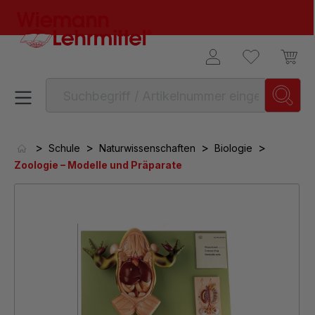
alt springen
>
>
>
>
Schule
Naturwissenschaften
Biologie
Zoologie – Modelle und Präparate
Bildergalerie überspringen