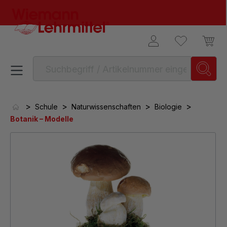
alt springen
>
>
>
>
Schule
Naturwissenschaften
Biologie
Botanik – Modelle
Bildergalerie überspringen