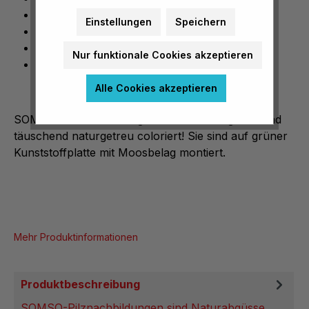
Naturabguss
Einstellungen
Speichern
natürliche Größe
täuschend naturgetreu coloriert
Nur funktionale Cookies akzeptieren
auf grüner Kunststoffplatte mit Moosbelag
Alle Cookies akzeptieren
SOMSO-Pilznachbildungen sind Naturabgüsse und
täuschend naturgetreu coloriert! Sie sind auf grüner
Kunststoffplatte mit Moosbelag montiert.
Mehr Produktinformationen
Produktbeschreibung
SOMSO-Pilznachbildungen sind Naturabgüsse