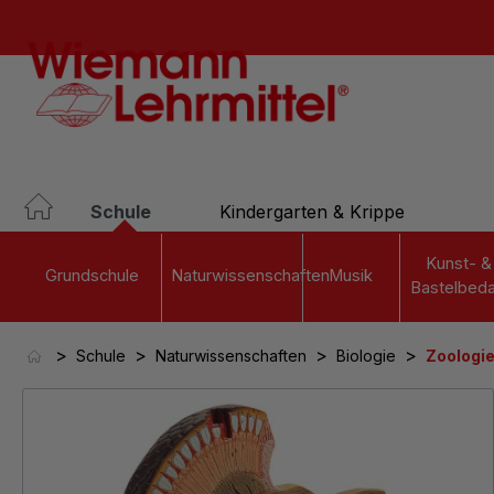
springen
Zur Hauptnavigation springen
Schule
Kindergarten & Krippe
Kunst- &
Grundschule
Naturwissenschaften
Musik
Bastelbeda
>
>
>
>
Schule
Naturwissenschaften
Biologie
Zoologie
Bildergalerie überspringen