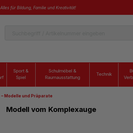
Alles für Bildung, Familie und Kreativität!
Sport &
Schulmöbel &
B
Technik
rf
Spiel
Raumausstattung
Verb
 – Modelle und Präparate
Modell vom Komplexauge