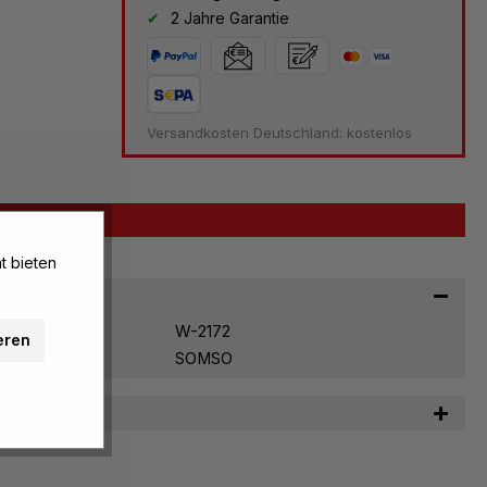
2 Jahre Garantie
Versandkosten Deutschland: kostenlos
t bieten
W-2172
eren
SOMSO
n