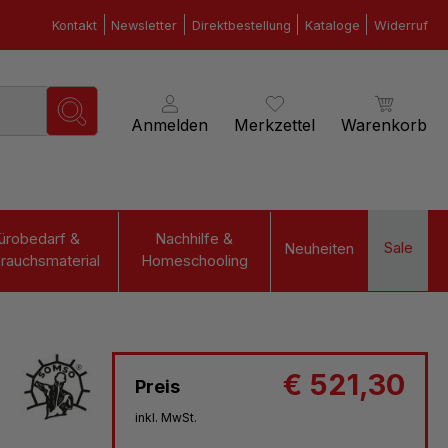
Kontakt
Newsletter
Direktbestellung
Kataloge
Widerruf
Anmelden
Merkzettel
Warenkorb
ürobedarf &
Nachhilfe &
Sale
Neuheiten
rauchsmaterial
Homeschooling
€ 521,30
Preis
inkl. MwSt.