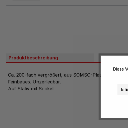
Produktbeschreibung
Bewertung
Diese W
Ca. 200-fach vergrößert, aus SOMSO-Plast. Mit Darstel
Feinbaues. Unzerlegbar.
Auf Stativ mit Sockel.
Ein