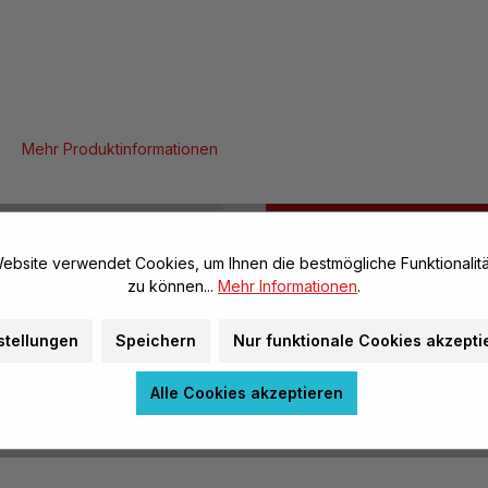
Mehr Produktinformationen
en
Daten & Fakten
ebsite verwendet Cookies, um Ihnen die bestmögliche Funktionalitä
lung des histologischen
zu können...
Mehr Informationen
.
Allgemeine Infos
Artikel-Nr.:
stellungen
Speichern
Nur funktionale Cookies akzepti
Marke:
Alle Cookies akzeptieren
Herstellerinformatione