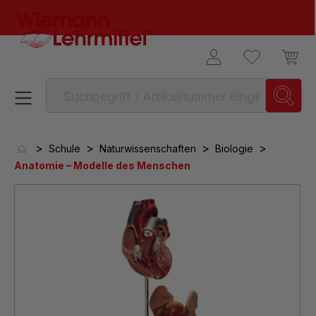
alt springen
>
>
>
>
Schule
Naturwissenschaften
Biologie
Anatomie – Modelle des Menschen
Bildergalerie überspringen