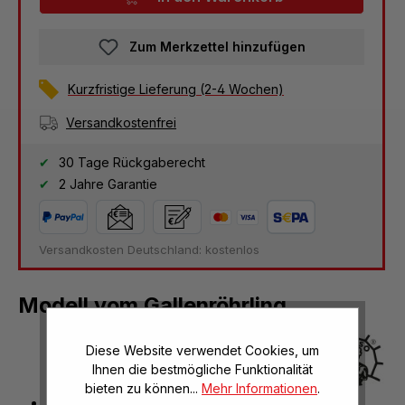
Zum Merkzettel hinzufügen
Kurzfristige Lieferung (2-4 Wochen)
Versandkostenfrei
30 Tage Rückgaberecht
2 Jahre Garantie
Versandkosten Deutschland: kostenlos
Modell vom Gallenröhrling
Diese Website verwendet Cookies, um
Ihnen die bestmögliche Funktionalität
bieten zu können...
Mehr Informationen
.
Tylopilus felleus