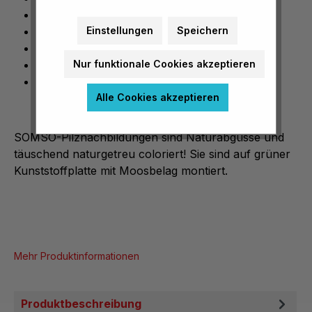
Pilz nicht genießbar
Naturabguss
Einstellungen
Speichern
natürliche Größe
täuschend naturgetreu coloriert
Nur funktionale Cookies akzeptieren
auf grüner Kunststoffplatte mit Moosbelag
Alle Cookies akzeptieren
SOMSO-Pilznachbildungen sind Naturabgüsse und
täuschend naturgetreu coloriert! Sie sind auf grüner
Kunststoffplatte mit Moosbelag montiert.
Mehr Produktinformationen
Produktbeschreibung