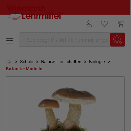
alt springen
>
>
>
>
Schule
Naturwissenschaften
Biologie
Botanik – Modelle
Bildergalerie überspringen