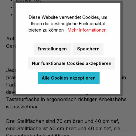
Schübe: rot
ohne Stuhl
Diese Website verwendet Cookies, um
Ihnen die bestmögliche Funktionalität
bieten zu können...
Mehr Informationen
.
Auf vier Ebenen bringen Sie alle erforderlichen
Geräte unter.
Einstellungen
Speichern
Nur funktionale Cookies akzeptieren
Jeder dieser Arbeitsplätze ist serienmäßig mit 2
praktischen Schubladen ausgestattet, abgestimmt in
Alle Cookies akzeptieren
Farbe und Design. Mobil auf vier stabilen Rollen,
davon 2 feststellbar. Besonders angenehm: die
Tastaturfläche in ergonomisch richtiger Arbeitshöhe
ist ausziehbar.
Drei Stellflächen sind 70 cm breit und 40 cm tief,
eine Stellfläche ist 40 cm breit und 40 cm tief, die
Gesamthöhe beträgt 85 cm.