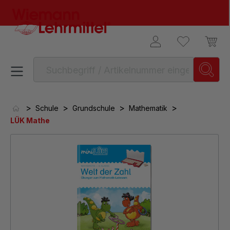
alt springen
>
>
>
>
Schule
Grundschule
Mathematik
LÜK Mathe
Bildergalerie überspringen