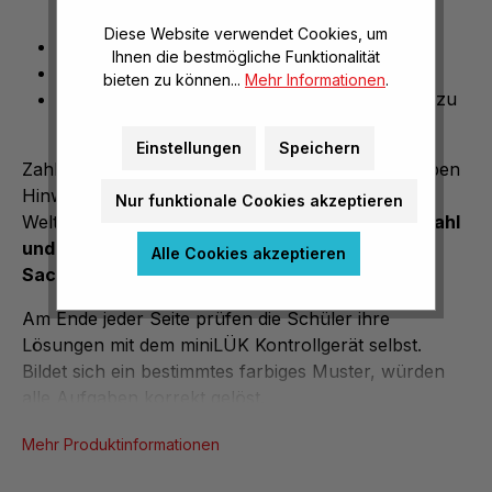
Kopfrechnen als auch schriftlich
Diese Website verwendet Cookies, um
Rechnen mit Geld, Maßen und Gewichten
Ihnen die bestmögliche Funktionalität
Uhrzeiten
bieten zu können...
Mehr Informationen
.
geometrische Übungen zum Würfelnetz und zu
Spiegelachsen
Einstellungen
Speichern
Zahlix und Zahline begleiten Ihre Schüler und geben
Hinweise zu den Aufgabenstellungen im miniLÜK
Nur funktionale Cookies akzeptieren
Welt der Zahl 3. Klasse. Geübt wird mit
Zahlenstrahl
und Zahlenmauern, Sonnenaufgaben sowie
Alle Cookies akzeptieren
Sachaufgaben und Diagrammen
.
Am Ende jeder Seite prüfen die Schüler ihre
Lösungen mit dem miniLÜK Kontrollgerät selbst.
Bildet sich ein bestimmtes farbiges Muster, würden
alle Aufgaben korrekt gelöst.
Mehr Produktinformationen