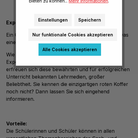
bieten zu können...
Mehr Informationen
.
Einstellungen
Speichern
Experimentierboxen
Ein Griff ins Regal und schon ist alles zur Hand, was
Nur funktionale Cookies akzeptieren
eine Klasse zur selbständigen Arbeit braucht.
Alle Cookies akzeptieren
Wie vor 30 Jahren, als die ersten
Experimentierboxen in die Grundschulen kamen,
erfreuen sich diese bewährten und für erfolgreichen
Unterricht bekannten Lehrmedien, großer
Beliebtheit. Sie kennen die einzigartigen roten Koffer
noch nicht? Dann lassen Sie sich eingehend
informieren.
Vorteile:
Die Schülerinnen und Schüler können in allen