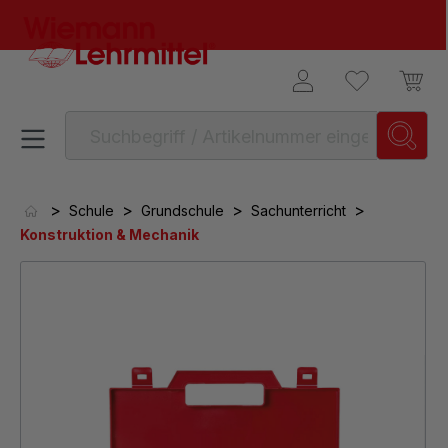
alt springen
>
>
>
>
Schule
Grundschule
Sachunterricht
Konstruktion & Mechanik
Bildergalerie überspringen