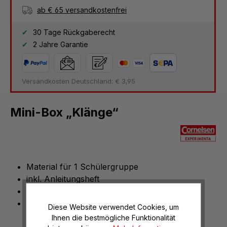
ab € 65 versandkostenfrei
30 Tage Rückgaberecht
2 Jahre Garantie
Versandkosten Deutschland: € 3,95
Mini-Box „Klänge“
Material für 1 Schülergruppe
inkl. Anleitungsheft
8 Experimente durchführbar
Lieferung im Kunststoffkoffer
Diese Website verwendet Cookies, um
Ihnen die bestmögliche Funktionalität