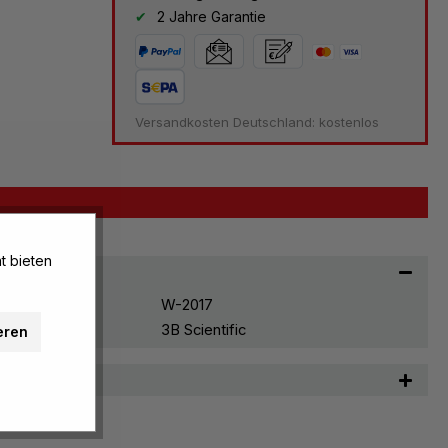
2 Jahre Garantie
Versandkosten Deutschland: kostenlos
t bieten
W-2017
3B Scientific
eren
n