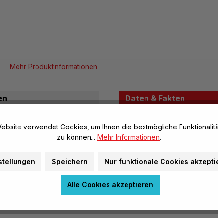
Mehr Produktinformationen
en
Daten & Fakten
ung und die
ebsite verwendet Cookies, um Ihnen die bestmögliche Funktionalitä
Allgemeine Infos
zu können...
Mehr Informationen
.
chen.
Artikel-Nr.:
Marke:
stellungen
Speichern
Nur funktionale Cookies akzepti
Herstellerinformatione
Alle Cookies akzeptieren