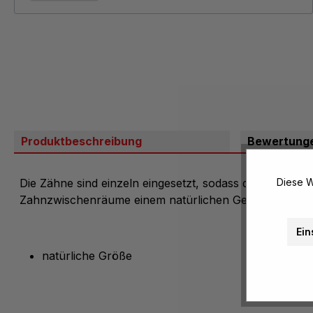
Produktbeschreibung
Bewertung
Die Zähne sind einzeln eingesetzt, sodass die Zahnstell
Diese W
Zahnzwischenräume einem natürlichen Gebiß entspre
Ein
natürliche Größe