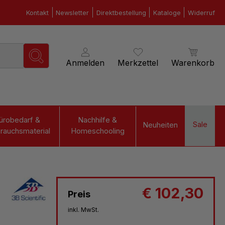
Kontakt
Newsletter
Direktbestellung
Kataloge
Widerruf
Anmelden
Merkzettel
Warenkorb
ürobedarf &
Nachhilfe &
Sale
Neuheiten
rauchsmaterial
Homeschooling
€ 102,30
Preis
inkl. MwSt.