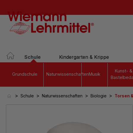
springen
Zur Hauptnavigation springen
Schule
Kindergarten & Krippe
Kunst- &
Grundschule
Naturwissenschaften
Musik
Bastelbeda
>
>
>
>
Schule
Naturwissenschaften
Biologie
Torsen &
Bildergalerie überspringen