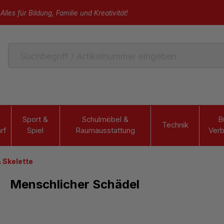
Alles für Bildung, Familie und Kreativität!
Sport &
Schulmöbel &
B
Technik
rf
Spiel
Raumausstattung
Verb
 Skelette
Menschlicher Schädel