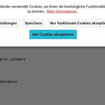
baren Farben, mit dem
bemalte Stoffteile und sind
ebsite verwendet Cookies, um Ihnen die bestmögliche Funktionalitä
zu können...
Mehr Informationen
.
Schablonieren. Marabu-
haft in den Stoff fixiert.
stellungen
Speichern
Nur funktionale Cookies akzepti
rialien wie Baumwolle,
sonders brillant zur
Alle Cookies akzeptieren
ftgrün, schwarz
ablonieren