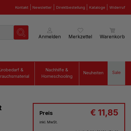
Kontakt
Newsletter
Direktbestellung
Kataloge
Widerruf
Anmelden
Merkzettel
Warenkorb
ürobedarf &
Nachhilfe &
Sale
Neuheiten
rauchsmaterial
Homeschooling
t
€ 11,85
Preis
inkl. MwSt.