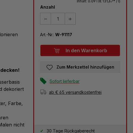
Inhalt:
0.09 l
(€ 131,67* / l)
Anzahl
lonieren
Art.-Nr.:
W-91117
In den Warenkorb
Zum Merkzettel hinzufügen
ntdecken!
Sofort lieferbar
sserbasis
d dekoriert
ab € 65 versandkostenfrei
er, Farbe,
aren
Malen nicht
30 Tage Rückgaberecht