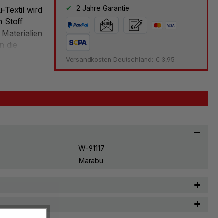
2 Jahre Garantie
Textil wird
 Stoff
 Materialien
n die
Versandkosten Deutschland: € 3,95
rün,
W-91117
Marabu
n