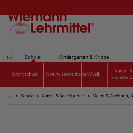
springen
Zur Hauptnavigation springen
Schule
Kindergarten & Krippe
Kunst- &
Grundschule
Naturwissenschaften
Musik
Bastelbeda
>
>
>
Schule
Kunst- & Bastelbedarf
Malen & Zeichnen, S
Bildergalerie überspringen