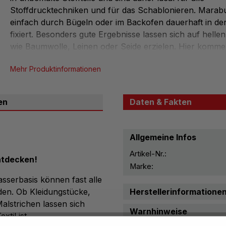
Stoffdrucktechniken und für das Schablonieren. Marabu-
einfach durch Bügeln oder im Backofen dauerhaft in den
fixiert. Besonders gute Ergebnisse lassen sich auf hellen
wie Baumwolle, Leinen oder Seide erzielen. Hier komme
Farben besonders brillant zur Geltung.
Mehr Produktinformationen
Textil-Grundfarbensortiment 6 x 15 ml
en
Daten & Fakten
Farben: weiß, mittelgelb, karminrot, mittelblau, saftg
schwarz
leicht ve...
Allgemeine Infos
Artikel-Nr.:
ntdecken!
Marke:
sserbasis können fast alle
Herstellerinformatione
den. Ob Kleidungstücke,
lstrichen lassen sich
Warnhinweise
til ist