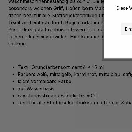
waschmaschinenbeständig bis 60° C. Die leicht vermal
besonders weichen Griff, fließen beim Malen nicht in un
Diese W
daher ideal für alle Stoffdrucktechniken und für das 
Textil wird einfach durch Bügeln oder im Backofen dauer
Ein
Besonders gute Ergebnisse lassen sich auf hellen Mate
Leinen oder Seide erzielen. Hier kommen die Farben be
Geltung.
Textil-Grundfarbensortiment 6 x 15 ml
Farben: weiß, mittelgelb, karminrot, mittelblau, sa
leicht vermalbare Farbe
auf Wasserbasis
waschmaschinenbeständig bis 60°C
ideal für alle Stoffdrucktechniken und für das Sch