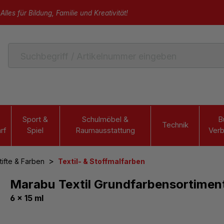
Alles für Bildung, Familie und Kreativität!
Sport &
Schulmöbel &
B
Technik
rf
Spiel
Raumausstattung
Verb
>
tifte & Farben
Textil- & Stoffmalfarben
Marabu Textil Grundfarbensortimen
6 x 15 ml