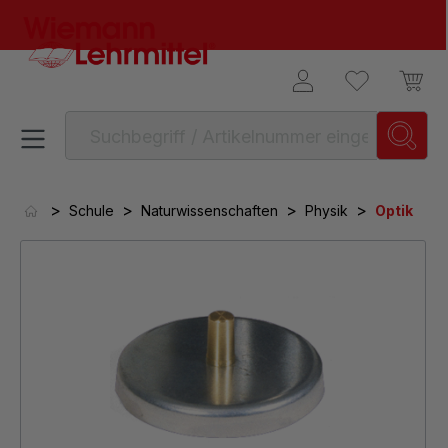
alt springen
>
>
>
>
Schule
Naturwissenschaften
Physik
Optik
Bildergalerie überspringen