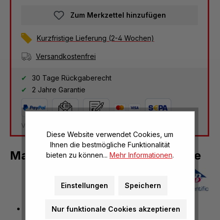
Zum Merkzettel hinzufügen
Kurzfristige Lieferung (2-4 Wochen)
Versandkostenfrei
30 Tage Rückgaberecht
2 Jahre Garantie
Versandkosten Deutschland: kostenlos
Diese Website verwendet Cookies, um
Ihnen die bestmögliche Funktionalität
Magnethalter für Einstrahlleuchte
bieten zu können...
Mehr Informationen
.
Einstellungen
Speichern
Halterung für Weißwandtafel
Nur funktionale Cookies akzeptieren