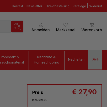
Kontakt
Newsletter
Direktbestellung
Kataloge
Widerruf
Anmelden
Merkzettel
Warenkorb
ürobedarf &
Nachhilfe &
Sale
Neuheiten
rauchsmaterial
Homeschooling
€ 27,90
Preis
inkl. MwSt.