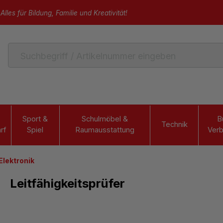
Alles für Bildung, Familie und Kreativität!
Sport &
Schulmöbel &
B
Technik
rf
Spiel
Raumausstattung
Verb
 Elektronik
Leitfähigkeitsprüfer