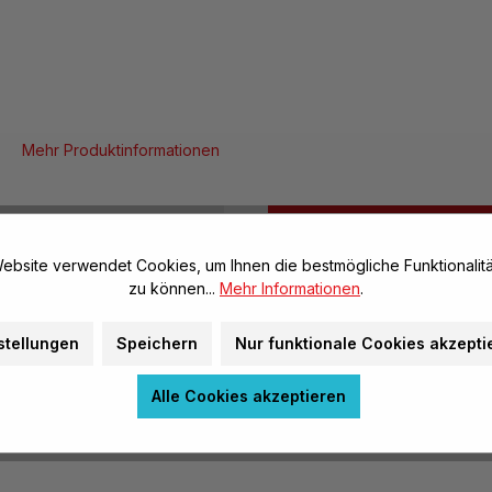
Mehr Produktinformationen
en
Daten & Fakten
ebsite verwendet Cookies, um Ihnen die bestmögliche Funktionalitä
t, mit zwei
zu können...
Mehr Informationen
.
Allgemeine Infos
nschlussbuchsen. Die
Artikel-Nr.:
 NaOH-Schmelzen sowie
stellungen
Speichern
Nur funktionale Cookies akzepti
Marke:
Alle Cookies akzeptieren
Herstellerinformatione