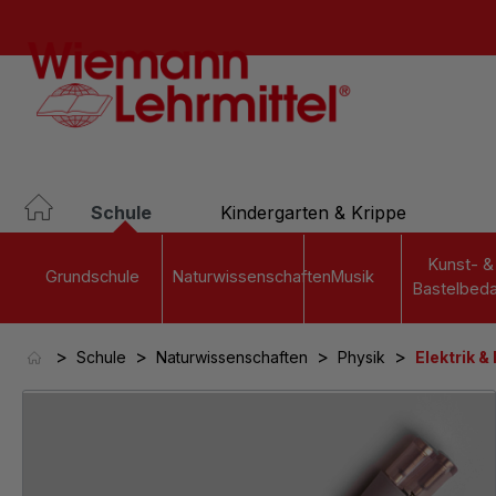
springen
Zur Hauptnavigation springen
Schule
Kindergarten & Krippe
Kunst- &
Grundschule
Naturwissenschaften
Musik
Bastelbeda
>
>
>
>
Schule
Naturwissenschaften
Physik
Elektrik &
Bildergalerie überspringen