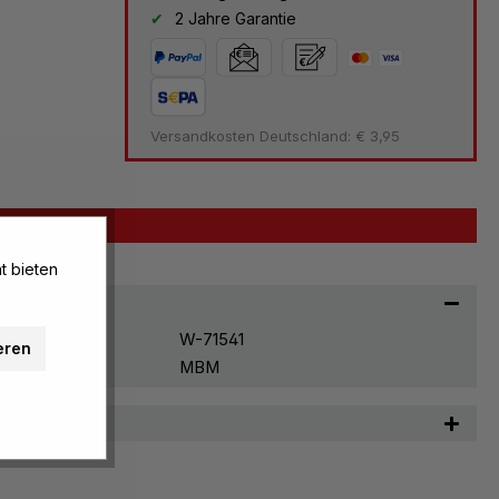
2 Jahre Garantie
Versandkosten Deutschland: € 3,95
t bieten
W-71541
eren
MBM
n