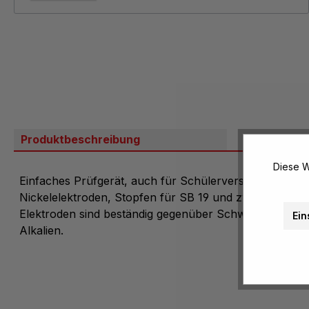
Produktbeschreibung
Bewertung
Diese W
Einfaches Prüfgerät, auch für Schülerversuche geeigne
Nickelelektroden, Stopfen für SB 19 und zwei 4-mm-A
Elektroden sind beständig gegenüber Schwefel- und
Ein
Alkalien.