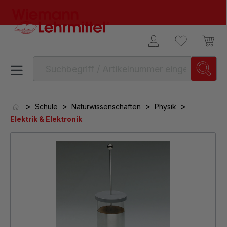
alt springen
>
>
>
>
Schule
Naturwissenschaften
Physik
Elektrik & Elektronik
Bildergalerie überspringen