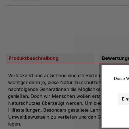
Produktbeschreibung
Bewertung
Verlockend und anziehend sind die Reize unberührter N
Diese W
wichtiger denn je, diese Natur zu schützen und zu erh
nachfolgende Generationen die Möglichkeit zu geben, 
genießen. Doch wir Menschen wollen erst einmal von 
Ein
Naturschutzes überzeugt werden. Um dies zu erreiche
Hilfestellungen. Besonders gestaltete Lehrpfade und 
Umweltbewustsein zu vertiefen und den Grundstein fü
legen.