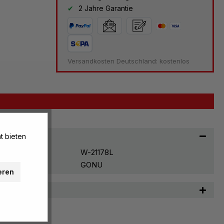
2 Jahre Garantie
Versandkosten Deutschland: kostenlos
t bieten
W-21178L
GONU
eren
n