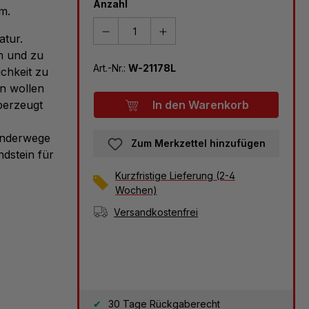
Anzahl
m.
atur.
en und zu
Art.-Nr.:
W-21178L
chkeit zu
n wollen
berzeugt
In den Warenkorb
Wanderwege
Zum Merkzettel hinzufügen
dstein für
Kurzfristige Lieferung (2-4
Wochen)
Versandkostenfrei
30 Tage Rückgaberecht