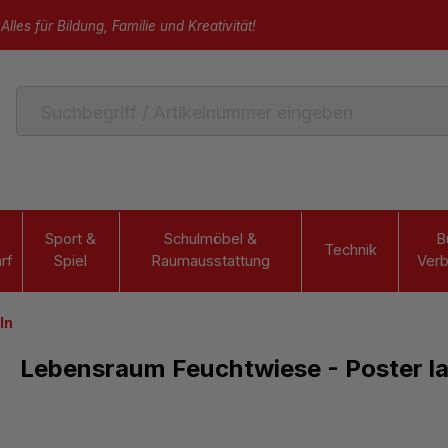
Alles für Bildung, Familie und Kreativität!
Sport &
Schulmöbel &
B
Technik
rf
Spiel
Raumausstattung
Verb
ln
Lebensraum Feuchtwiese - Poster la