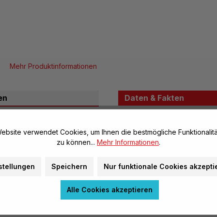
Mehr Produktinformationen
en
Daten & Fakten
atur. Deshalb.ist es
Allgemeine Infos
ebsite verwendet Cookies, um Ihnen die bestmögliche Funktionalitä
alten, um auch
zu können...
Mehr Informationen
.
Artikel-Nr.:
diese Eindrücke zu
Marke:
der Notwendigkeit des
stellungen
Speichern
Nur funktionale Cookies akzepti
n, benötigen wir bestimmte
Herstellerinformatione
Wanderwege helfen das
Alle Cookies akzeptieren
r den Schutz der Natur zu