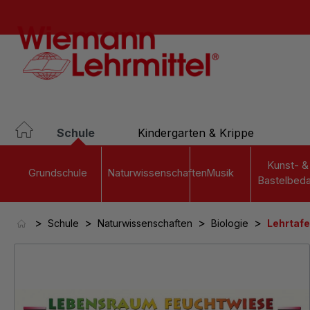
springen
Zur Hauptnavigation springen
Schule
Kindergarten & Krippe
Kunst- &
Grundschule
Naturwissenschaften
Musik
Bastelbeda
>
>
>
>
Schule
Naturwissenschaften
Biologie
Lehrtafe
Bildergalerie überspringen