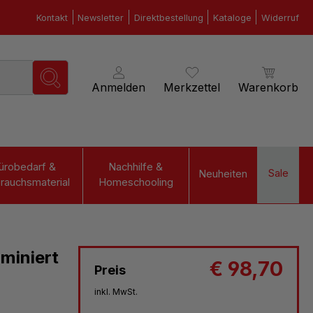
Kontakt
Newsletter
Direktbestellung
Kataloge
Widerruf
Anmelden
Merkzettel
Warenkorb
ürobedarf &
Nachhilfe &
Sale
Neuheiten
rauchsmaterial
Homeschooling
miniert
€ 98,70
Preis
inkl. MwSt.