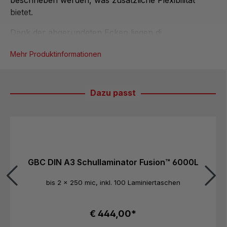
beschrieben werden, was zusätzliche Flexibilität
bietet.
Dank der abgerundeten Ecken liegen di...
Mehr Produktinformationen
Dazu passt
Produktgalerie überspringen
GBC DIN A3 Schullaminator Fusion™ 6000L
bis 2 x 250 mic, inkl. 100 Laminiertaschen
€ 444,00*