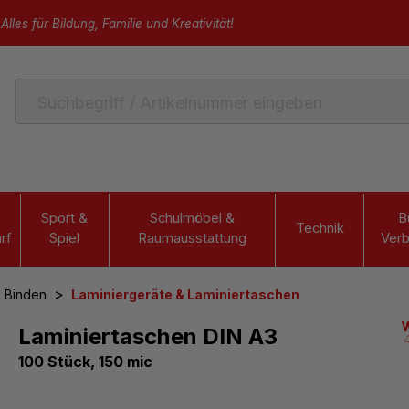
Alles für Bildung, Familie und Kreativität!
Sport &
Schulmöbel &
B
Technik
rf
Spiel
Raumausstattung
Verb
>
& Binden
Laminiergeräte & Laminiertaschen
Laminiertaschen DIN A3
100 Stück, 150 mic