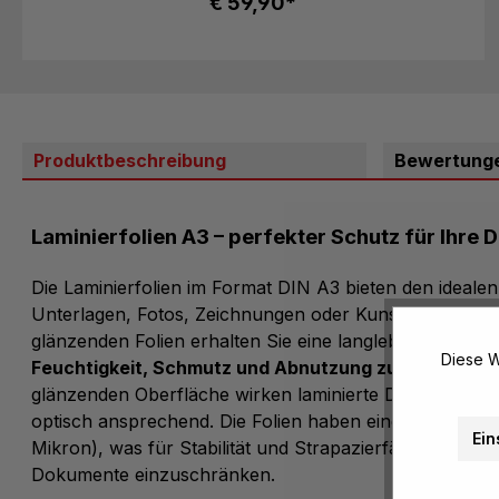
€ 59,90*
Produktbeschreibung
Bewertung
Laminierfolien A3 – perfekter Schutz für Ihre
Die Laminierfolien im Format DIN A3 bieten den idealen
Unterlagen, Fotos, Zeichnungen oder Kunstwerke. Mit
glänzenden Folien erhalten Sie eine langlebige Lösung
Diese W
Feuchtigkeit, Schmutz und Abnutzung zu bewahren
glänzenden Oberfläche wirken laminierte Dokumente pr
optisch ansprechend. Die Folien haben eine Stärke vo
Ein
Mikron), was für Stabilität und Strapazierfähigkeit sorgt,
Dokumente einzuschränken.