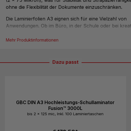
ohne die Flexibilität der Dokumente einzuschränken.
Die Laminierfolien A3 eignen sich für eine Vielzahl von
Anwendungen. Ob im Büro, in der Schule oder bei kreat
Projekten – sie bieten optimalen Schutz für wichtige D
Zertifikate, Poster, Plakate, Flyer oder Präsentationsmate
Mehr Produktinformationen
Durch die Laminierung bleiben Ihre Unterlagen sauber 
unbeschädigt, auch bei häufigem Gebrauch oder unter
wechselnden Bed...
Dazu passt
GBC DIN A3 Hochleistungs-Schullaminator
Fusion™ 3000L
bis 2 x 125 mic, Inkl. 100 Laminiertaschen