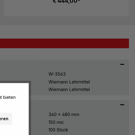
€ 444,00*
W-3563
Wiemann Lehrmittel
Wiemann Lehrmittel
t bieten
340 x 480 mm
eren
150 mic
100 Stück