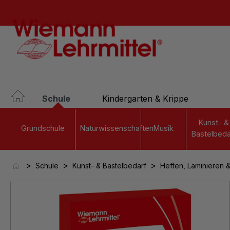
springen
Zur Hauptnavigation springen
Schule
Kindergarten & Krippe
Kunst- &
Grundschule
Naturwissenschaften
Musik
Bastelbeda
>
>
>
Schule
Kunst- & Bastelbedarf
Heften, Laminieren 
Bildergalerie überspringen