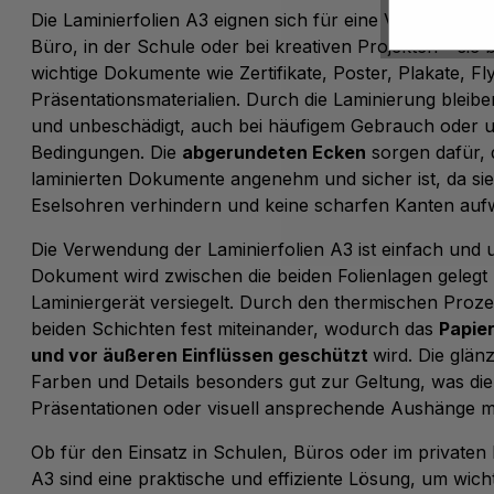
Die Laminierfolien A3 eignen sich für eine Vielzahl v
Büro, in der Schule oder bei kreativen Projekten – sie 
wichtige Dokumente wie Zertifikate, Poster, Plakate, Fl
Präsentationsmaterialien. Durch die Laminierung bleib
und unbeschädigt, auch bei häufigem Gebrauch oder 
Bedingungen. Die
abgerundeten Ecken
sorgen dafür, 
laminierten Dokumente angenehm und sicher ist, da sie
Eselsohren verhindern und keine scharfen Kanten auf
Die Verwendung der Laminierfolien A3 ist einfach und 
Dokument wird zwischen die beiden Folienlagen gelegt
Laminiergerät versiegelt. Durch den thermischen Proz
beiden Schichten fest miteinander, wodurch das
Papie
und vor äußeren Einflüssen geschützt
wird. Die glän
Farben und Details besonders gut zur Geltung, was die 
Präsentationen oder visuell ansprechende Aushänge m
Ob für den Einsatz in Schulen, Büros oder im privaten B
A3 sind eine praktische und effiziente Lösung, um wic