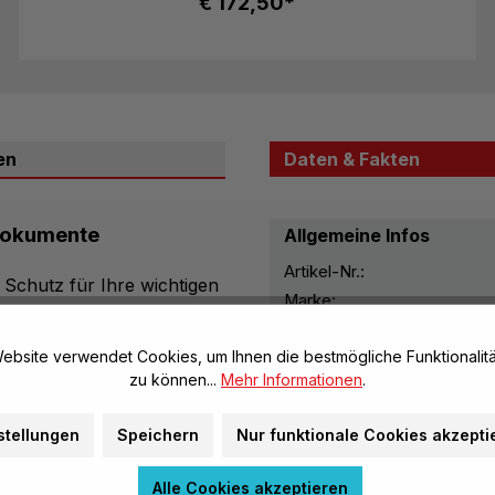
€ 172,50*
en
Daten & Fakten
 Dokumente
Allgemeine Infos
Artikel-Nr.:
 Schutz für Ihre wichtigen
Marke:
 einer Packung von 100
Marke:
, um
Dokumente vor
ebsite verwendet Cookies, um Ihnen die bestmögliche Funktionalitä
. Dank der klaren und
zu können...
Mehr Informationen
.
Maße & Gewichte
ofessionell und bleiben
n 150 Mikron (2 x 75
Größe:
stellungen
Speichern
Nur funktionale Cookies akzepti
 ohne die Flexibilität der
Stärke:
Weitere Maße:
Alle Cookies akzeptieren