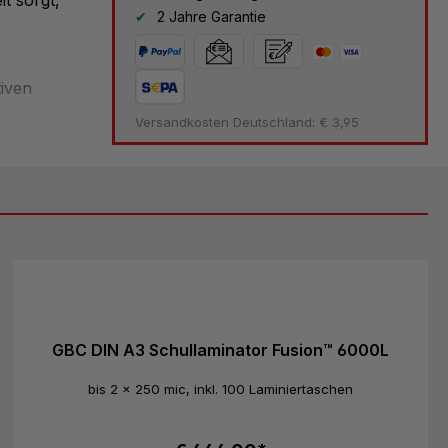
2 Jahre Garantie
iven
okumente wie
Versandkosten Deutschland: € 3,95
rialien.
und
GBC DIN A3 Schullaminator Fusion™ 6000L
bis 2 x 250 mic, inkl. 100 Laminiertaschen