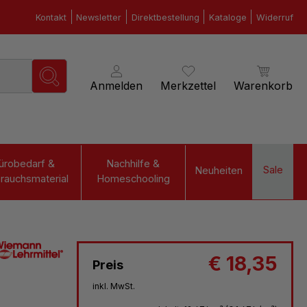
Kontakt
Newsletter
Direktbestellung
Kataloge
Widerruf
Anmelden
Merkzettel
Warenkorb
ürobedarf &
Nachhilfe &
Sale
Neuheiten
rauchsmaterial
Homeschooling
€ 18,35
Preis
inkl. MwSt.