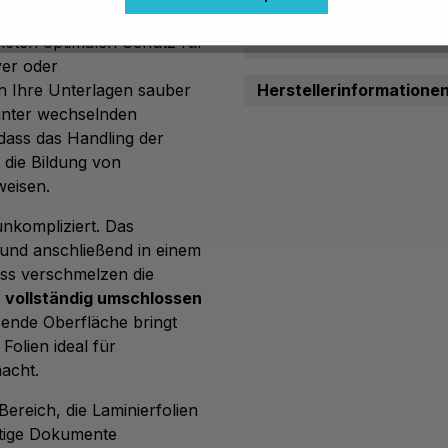
on Anwendungen. Ob im
Eigenschaften
bieten optimalen Schutz für
yer oder
en Ihre Unterlagen sauber
Herstellerinformatione
unter wechselnden
dass das Handling der
 die Bildung von
weisen.
unkompliziert. Das
 und anschließend in einem
ess verschmelzen die
r vollständig umschlossen
zende Oberfläche bringt
Folien ideal für
acht.
ereich, die Laminierfolien
htige Dokumente