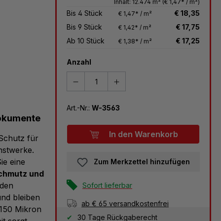
Inhalt:
12.474 m²
(€ 1,47* / m²)
Bis
4
Stück
€ 18,35
€ 1,47* / m²
Bis
9
Stück
€ 17,75
€ 1,42* / m²
Ab
10
Stück
€ 17,25
€ 1,38* / m²
Anzahl
Art.-Nr.:
W-3563
Dokumente
In den Warenkorb
 Schutz für
nstwerke.
ie eine
Zum Merkzettel hinzufügen
Schmutz und
nden
Sofort lieferbar
und bleiben
ab € 65 versandkostenfrei
 150 Mikron
30 Tage Rückgaberecht
it sorgt,