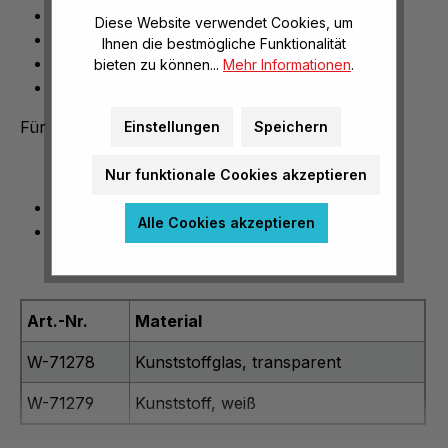
elektrische Ladungsversuche
Diese Website verwendet Cookies, um
Kunstglas
Ihnen die bestmögliche Funktionalität
transparent
bieten zu können...
Mehr Informationen
.
Abmaße: 90x90 mm
Für elektrische Ladungsversuche.
Einstellungen
Speichern
Nur funktionale Cookies akzeptieren
Kunstglas, transparent
Alle Cookies akzeptieren
Abmessungen: 90 x 90 mm
Art.-Nr.
Material
W-71278
Kunststoffglas, transparent
W-71279
Kunststoff, weiß