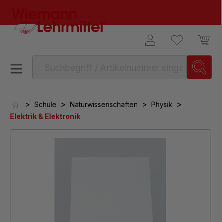
alt springen
>
>
>
>
Schule
Naturwissenschaften
Physik
Elektrik & Elektronik
Bildergalerie überspringen