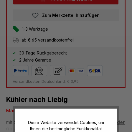
Zum Merkzettel hinzufügen
1-3 Werktage
ab € 65 versandkostenfrei
30 Tage Rückgaberecht
2 Jahre Garantie
Versandkosten Deutschland: € 3,95
Kühler nach Liebig
Mantellänge 300mm
mit Schlaucholiven, Mantellänge 300mm,
Passender
Diese Website verwendet Cookies, um
Ihnen die bestmögliche Funktionalität
Gummistopfen
(24/19 mm, 1 Bohrung) W-50436