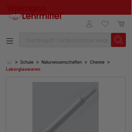
alt springen
>
>
>
>
Schule
Naturwissenschaften
Chemie
Laborglaswaren
Bildergalerie überspringen