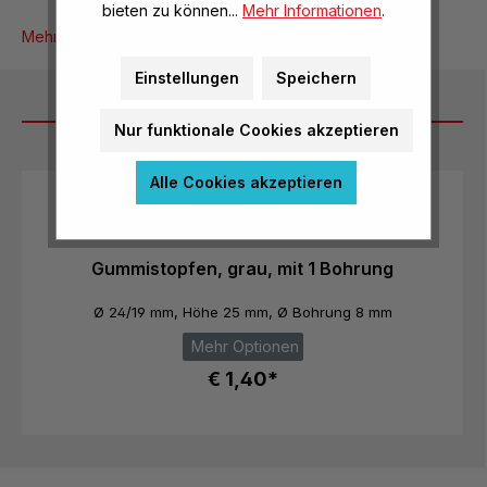
bieten zu können...
Mehr Informationen
.
Mehr Produktinformationen
Einstellungen
Speichern
Dazu passt
Nur funktionale Cookies akzeptieren
Produktgalerie überspringen
Alle Cookies akzeptieren
Gummistopfen, grau, mit 1 Bohrung
Ø 24/19 mm, Höhe 25 mm, Ø Bohrung 8 mm
Mehr Optionen
€ 1,40*