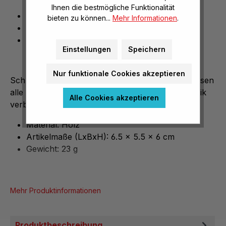
Ihnen die bestmögliche Funktionalität
Material: Holz
bieten zu können...
Mehr Informationen
.
Artikelmaße (LxBxH): 6.5 x 5.5 x 6 cm
Gewicht: 23 g
Einstellungen
Speichern
Nur funktionale Cookies akzeptieren
Schnelle, lang anhaltende Kreiselbewegungen lassen
alle Kinder staunen. Zusätzlich wird die Feinmotorik
Alle Cookies akzeptieren
verbessert.
Material: Holz
Artikelmaße (LxBxH): 6.5 x 5.5 x 6 cm
Gewicht: 23 g
Mehr Produktinformationen
Produktbeschreibung