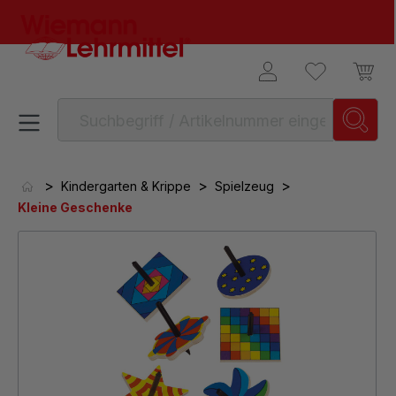
alt springen
>
>
>
Kindergarten & Krippe
Spielzeug
Kleine Geschenke
Bildergalerie überspringen