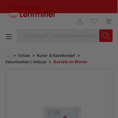
alt springen
>
>
>
Schule
Kunst- & Bastelbedarf
>
Saisonbasteln / Anlässe
Basteln im Winter
Bildergalerie überspringen