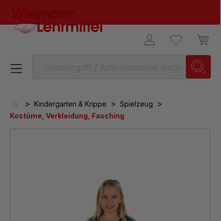
alt springen
>
>
>
Kindergarten & Krippe
Spielzeug
Kostüme, Verkleidung, Fasching
Bildergalerie überspringen