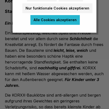
Korxx Stapelturm - 12 Korkbausteine zum
Nur funktionale Cookies akzeptieren
Stapeln im Baumwollbeutel
Alle Cookies akzeptieren
Ein Naturprodukt der besonderen Art
Ein Naturspielzeug, welches Spaß und Freude
bereitet und vor allem durch seine
Schlichtheit
die
Kreativität anregt. Es fördert die Fantasie durch freies
Bauen. Die Bausteine sind
leicht, leise, weich
und
haben eine besonders schöne Haptik eine
hervorragende Standfestigkeit. Sie enthalten keine
Schadstoffe, sind
nachhaltig und giftfrei.
KORXX
kann mit heißem Wasser abgewaschen werden, auch
für den Außenbereich geeignet.
Für Kinder unter 3
Jahren.
Die KORXX-Bauklötze sind anti-allergen und bergen
aufgrund ihres Gewichtes ein geringeres
Verletzungsrisiko, so dass bereits kleinste Kinder ab