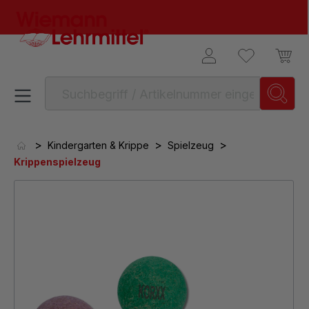
alt springen
>
>
>
Kindergarten & Krippe
Spielzeug
Krippenspielzeug
Bildergalerie überspringen