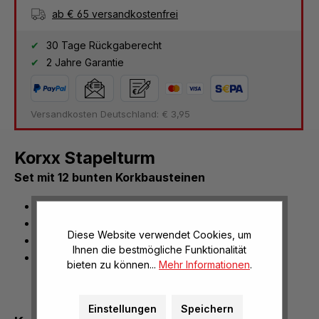
ab € 65 versandkostenfrei
30 Tage Rückgaberecht
2 Jahre Garantie
Versandkosten Deutschland: € 3,95
Korxx Stapelturm
Set mit 12 bunten Korkbausteinen
Maße: Ø 6 cm
6 bunte Kugeln und 6 Konstruktionsscheiben
Diese Website verwendet Cookies, um
Lieferung im Baumwollbeutel
Ihnen die bestmögliche Funktionalität
Geeignet für Kinder ab 1 Jahr
bieten zu können...
Mehr Informationen
.
Einstellungen
Speichern