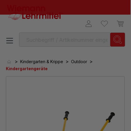
alt springen
>
>
>
Kindergarten & Krippe
Outdoor
Kindergartengeräte
Bildergalerie überspringen