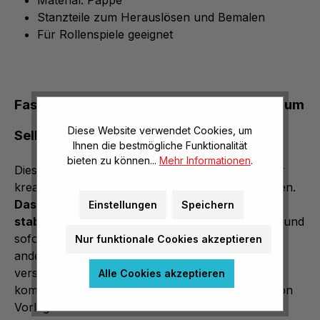
Material: Pappe
Stanzteile zum Herauslösen und Bemalen
Für Rollenspiele geeignet
Faschingskronen Märchen zum
Diese Website verwendet Cookies, um
Selbstgestalten im 3er Set
Ihnen die bestmögliche Funktionalität
bieten zu können...
Mehr Informationen
.
Diese Faschingskronen sind die perfekte Basis für
kreative Rollenspiele und individuelle Verkleidungen.
Das Set enthält 3 vorgestanzte Kronen aus
Einstellungen
Speichern
stabiler Pappe
, die sich kinderleicht herauslösen und
sofort gestalten lassen. Eine Seite ist blanko, die
Nur funktionale Cookies akzeptieren
andere Seite ist mit vorgezeichneten Konturen
versehen – so haben Kinder die Wahl zwischen
Alle Cookies akzeptieren
komplett freier Gestaltung oder dem Ausmalen von
Vorlagen.