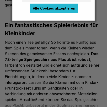
gesund.
Alle Cookies akzeptieren
Ein fantastisches Spielerlebnis für
Kleinkinder
Noch einen Tee gefällig? So könnte es künftig aus
dem Spielzimmer tönen, wenn die Kleinen wieder
Szenen des gemeinsamen Essens nachspielen.
Das
78-teilige Spielgeschirr aus Plastik ist robust
,
farbenfroh gestaltet und eignet sich aufgrund seiner
umfassenden Stückzahl besonders für
Einrichtungen, in denen viele Kinder zusammen
interagieren. Lassen Sie die Kleinen mit dem Kinder-
Frühstücksset ruhig im Sandkasten oder in
Verbindung mit anderen abwaschbaren Materialien
spielen. Anschließend können Sie das Spielgeschirr
aus Plastik unbesorgt in der Spülmaschine reinigen