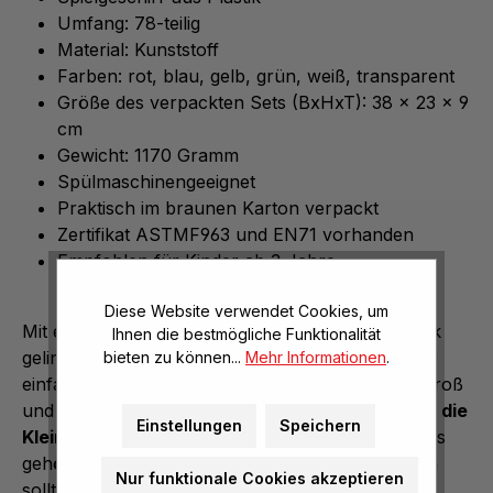
Umfang: 78-teilig
Material: Kunststoff
Farben: rot, blau, gelb, grün, weiß, transparent
Größe des verpackten Sets (BxHxT): 38 x 23 x 9
cm
Gewicht: 1170 Gramm
Spülmaschinengeeignet
Praktisch im braunen Karton verpackt
Zertifikat ASTMF963 und EN71 vorhanden
Empfohlen für Kinder ab 3 Jahre
Diese Website verwendet Cookies, um
Mit einem leckeren und ausgewogenen Frühstück
Ihnen die bestmögliche Funktionalität
gelingt der Start in den Tag viel leichter, sodass er
bieten zu können...
Mehr Informationen
.
einfach gut werden muss. Das gilt seit jeher für Groß
und Klein.
Mit dem Kinder-Frühstücksset lernen die
Einstellungen
Speichern
Kleinsten
, was zur wichtigsten Mahlzeit des Tages
gehört und wie das gemeinsame Essen stattfinden
Nur funktionale Cookies akzeptieren
sollte – ganz ohne Hektik, ungezwungen und