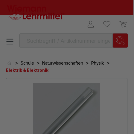
alt springen
>
>
>
>
Schule
Naturwissenschaften
Physik
Elektrik & Elektronik
Bildergalerie überspringen