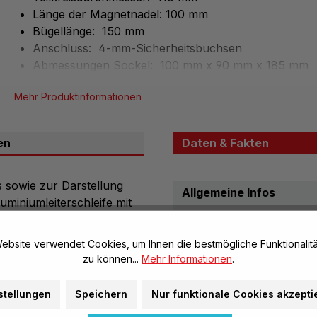
Länge der Magnetnadel: 100 mm
Bügellänge: 150 mm
Anschluss: 4-mm-Sicherheitsbuchsen
Abmessungen Sockel: 100 mm x 90 mm x 185 mm
Höhe: 185 mm
Mehr Produktinformationen
en
Daten & Fakten
 sowie zur Darstellung
Allgemeine Infos
miniumleiterschleife mit
Artikel-Nr.:
del über transparentem
Marke:
Achse, auf Acrylglassockel.
ebsite verwendet Cookies, um Ihnen die bestmögliche Funktionalitä
zu können...
Mehr Informationen
.
Herstellerinformatione
stellungen
Speichern
Nur funktionale Cookies akzepti