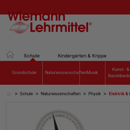
springen
Zur Hauptnavigation springen
Schule
Kindergarten & Krippe
Kunst- &
Grundschule
Naturwissenschaften
Musik
Bastelbeda
>
>
>
>
Schule
Naturwissenschaften
Physik
Elektrik &
Bildergalerie überspringen