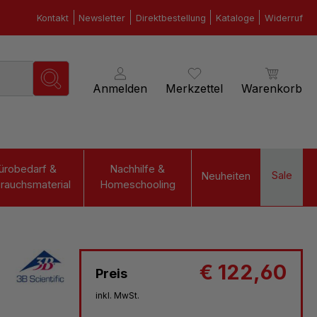
Kontakt
Newsletter
Direktbestellung
Kataloge
Widerruf
Anmelden
Merkzettel
Warenkorb
ürobedarf &
Nachhilfe &
Sale
Neuheiten
rauchsmaterial
Homeschooling
€ 122,60
Preis
inkl. MwSt.