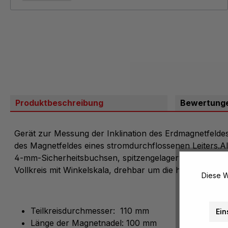
Produktbeschreibung
Bewertung
Gerät zur Messung der Inklination des Erdmagnetfeldes
des Magnetfeldes eines stromdurchflossenen Leiters.Alu
4-mm-Sicherheitsbuchsen, spitzengelagerte Magnetna
Vollkreis mit Winkelskala, drehbar um die horizontale 
Diese W
Teilkreisdurchmesser: 110 mm
Ein
Länge der Magnetnadel: 100 mm