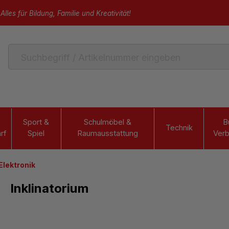
Alles für Bildung, Familie und Kreativität!
Sport &
Schulmöbel &
B
Technik
rf
Spiel
Raumausstattung
Verb
 Elektronik
Inklinatorium