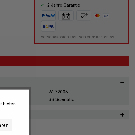
2 Jahre Garantie
Versandkosten Deutschland: kostenlos
W-72006
3B Scientific
t bieten
n
eren