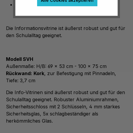
Alle Cookies akzeptieren
Sicherheitsglas
Die Informationsvitrine ist äußerst robust und gut für
den Schulalltag geeignet.
Modell SVH
Außenmaße: H/B: 69 x 53 cm - 100 x 75 cm
Rückwand:
Kork
, zur Befestigung mit Pinnadeln,
Tiefe: 3,7 cm
Die Info-Vitrinen sind äußerst robust und gut für den
Schulalltag geeignet. Robuster Aluminiumrahmen,
Sicherheitsschloss mit 2 Schlüsseln, 4 mm starkes
Sicherheitsglas, 5x schlagbeständiger als
herkömmliches Glas.