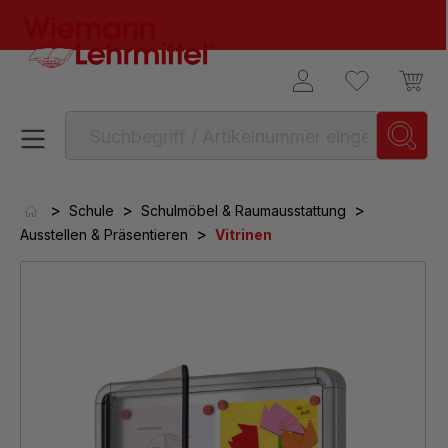
alt springen
>
>
>
Schule
Schulmöbel & Raumausstattung
>
Ausstellen & Präsentieren
Vitrinen
Bildergalerie überspringen