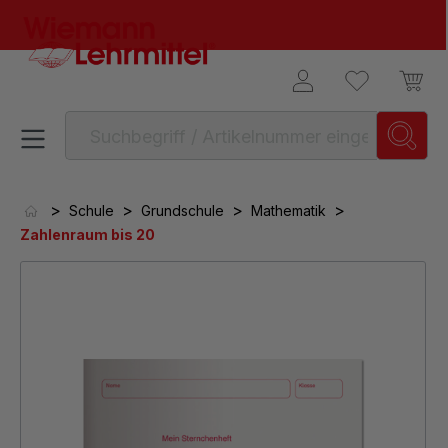
alt springen
>
>
>
>
Schule
Grundschule
Mathematik
Zahlenraum bis 20
Bildergalerie überspringen