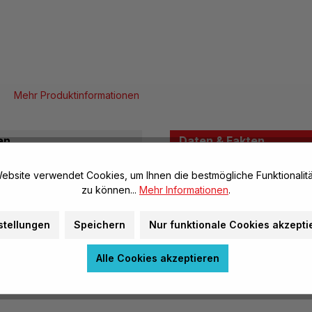
Mehr Produktinformationen
en
Daten & Fakten
ebsite verwendet Cookies, um Ihnen die bestmögliche Funktionalitä
Allgemeine Infos
zu können...
Mehr Informationen
.
Artikel-Nr.:
stellungen
Speichern
Nur funktionale Cookies akzepti
Herstellerinformatione
Alle Cookies akzeptieren
Warnhinweise