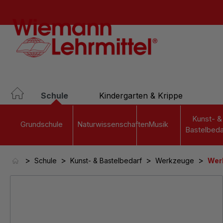
springen
Zur Hauptnavigation springen
Schule
Kindergarten & Krippe
Kunst- &
Grundschule
Naturwissenschaften
Musik
Bastelbeda
>
>
>
>
Schule
Kunst- & Bastelbedarf
Werkzeuge
Wer
Bildergalerie überspringen