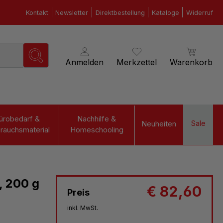
Kontakt
Newsletter
Direktbestellung
Kataloge
Widerruf
Anmelden
Merkzettel
Warenkorb
ürobedarf &
Nachhilfe &
Sale
Neuheiten
rauchsmaterial
Homeschooling
, 200 g
€ 82,60
Preis
inkl. MwSt.