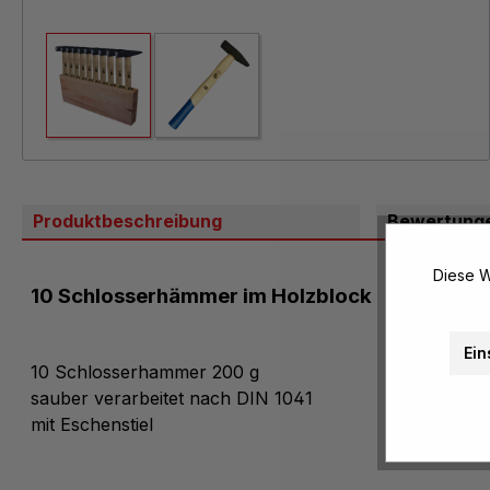
Produktbeschreibung
Bewertung
Diese W
10 Schlosserhämmer im Holzblock
Ein
10 Schlosserhammer 200 g
sauber verarbeitet nach DIN 1041
mit Eschenstiel