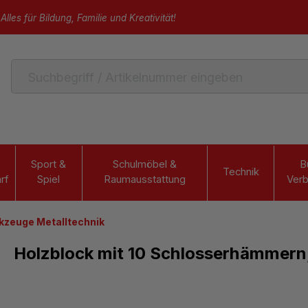
Alles für Bildung, Familie und Kreativität!
Sport &
Schulmöbel &
B
Technik
rf
Spiel
Raumausstattung
Verb
kzeuge Metalltechnik
Holzblock mit 10 Schlosserhämmern