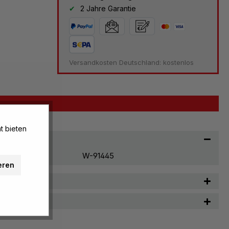
2 Jahre Garantie
Versandkosten Deutschland: kostenlos
t bieten
W-91445
eren
n