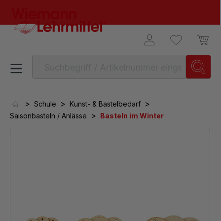
alt springen
>
>
>
Schule
Kunst- & Bastelbedarf
>
Saisonbasteln / Anlässe
Basteln im Winter
Bildergalerie überspringen