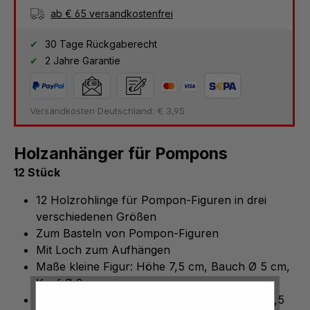
ab € 65 versandkostenfrei
30 Tage Rückgaberecht
2 Jahre Garantie
Versandkosten Deutschland: € 3,95
Holzanhänger für Pompons
12 Stück
12 Holzrohlinge für Pompon-Figuren in drei
verschiedenen Größen
Zum Basteln von Pompon-Figuren
Mit Loch zum Aufhängen
Maße kleine Figur: Höhe 7,5 cm, Bauch Ø 5 cm,
Kopf Ø 3 cm
Maße mittlere Figur: Höhe 9,8 cm, Bauch Ø 6,5