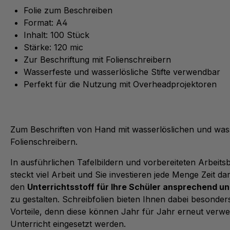
Folie zum Beschreiben
Format: A4
Inhalt: 100 Stück
Stärke: 120 mic
Zur Beschriftung mit Folienschreibern
Produktvideos
Wasserfeste und wasserlösliche Stifte verwendbar
Perfekt für die Nutzung mit Overheadprojektoren
Wir verwenden Youtube und Vimeo für unsere
Produktvideos.
Bitte akzeptieren Sie das Cookie, um die gewünschte
Zum Beschriften von Hand mit wasserlöslichen und was
Funktion zu nutzen.
Folienschreibern.
Cookie akzeptieren
Konfigurieren
In ausführlichen Tafelbildern und vorbereiteten Arbeitsb
steckt viel Arbeit und Sie investieren jede Menge Zeit dar
den
Unterrichtsstoff für Ihre Schüler ansprechend u
zu gestalten. Schreibfolien bieten Ihnen dabei besonders
Vorteile, denn diese können Jahr für Jahr erneut verw
Unterricht eingesetzt werden.