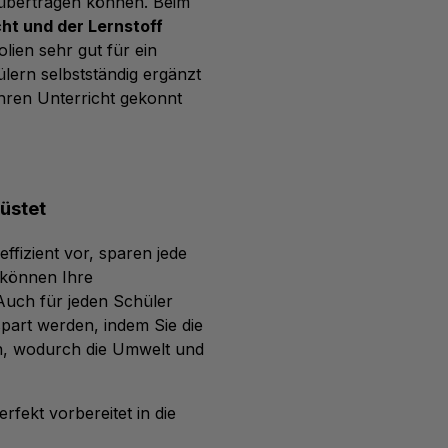
r übertragen können. Beim
cht und der Lernstoff
lien sehr gut für ein
lern selbstständig ergänzt
hren Unterricht gekonnt
rüstet
effizient vor, sparen jede
 können Ihre
Auch für jeden Schüler
spart werden, indem Sie die
en, wodurch die Umwelt und
rfekt vorbereitet in die