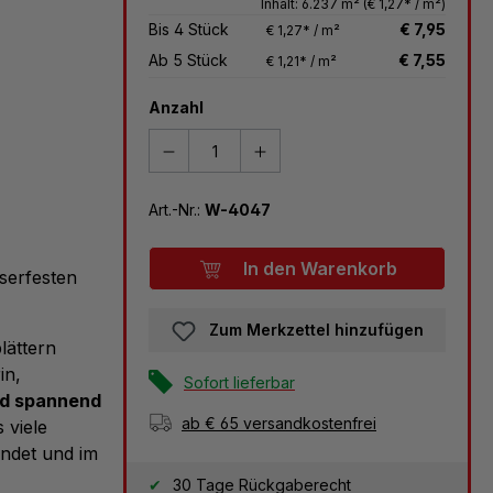
Inhalt:
6.237 m²
(€ 1,27* / m²)
Bis
4
Stück
€ 7,95
€ 1,27* / m²
Ab
5
Stück
€ 7,55
€ 1,21* / m²
Anzahl
Art.-Nr.:
W-4047
B
In den Warenkorb
serfesten
Zum Merkzettel hinzufügen
lättern
in,
Sofort lieferbar
nd spannend
ab € 65 versandkostenfrei
 viele
endet und im
30 Tage Rückgaberecht