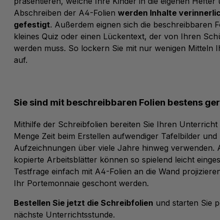
präsentieren, welche Ihre Kinder in die eigenen Hefte
Abschreiben der A4-Folien
werden Inhalte verinnerli
gefestigt
. Außerdem eignen sich die beschreibbaren Fo
kleines Quiz oder einen Lückentext, der von Ihren Schü
werden muss. So lockern Sie mit nur wenigen Mitteln I
auf.
Sie sind mit beschreibbaren Folien bestens ge
Mithilfe der Schreibfolien bereiten Sie Ihren Unterricht 
Menge Zeit beim Erstellen aufwendiger Tafelbilder und
Aufzeichnungen über viele Jahre hinweg verwenden. 
kopierte Arbeitsblätter können so spielend leicht einge
Testfrage einfach mit A4-Folien an die Wand projizier
Ihr Portemonnaie geschont werden.
Bestellen Sie jetzt die Schreibfolien
und starten Sie pe
nächste Unterrichtsstunde.