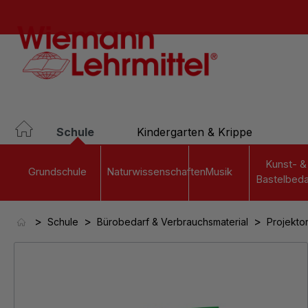
springen
Zur Hauptnavigation springen
Schule
Kindergarten & Krippe
Kunst- &
Grundschule
Naturwissenschaften
Musik
Bastelbeda
>
>
>
Schule
Bürobedarf & Verbrauchsmaterial
Projekto
Bildergalerie überspringen