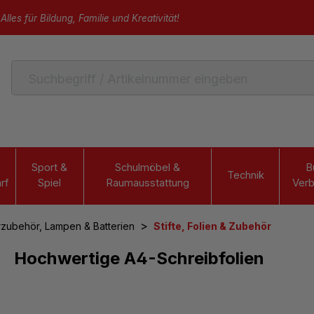
Alles für Bildung, Familie und Kreativität!
Sport &
Schulmöbel &
B
Technik
rf
Spiel
Raumausstattung
Verb
>
rzubehör, Lampen & Batterien
Stifte, Folien & Zubehör
Hochwertige A4-Schreibfolien