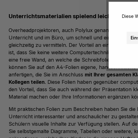
Unterrichtsmaterialien spielend leicht vorbere
Diese W
Overheadprojektoren, auch Polylux genannt, sind belie
Unterricht und im Büro, um schnell und einfach Infor
Ein
gleichzeitig zu vermitteln. Der Vorteil an einem OHP u
ist, dass Sie keine weitere Computertechnik und keine
eine freie Wand, an welche die Schreibfolien mit ihrem 
können Sie auf den A4-Folien eigene, handschriftliche 
anfertigen, die Sie im Anschluss
mit Ihrer gesamten Kl
Kollegen teilen
. Diese Folien haben gegenüber comput
den Vorteil, dass Sie auch während der Präsentation k
Material machen oder Ihre Informationen ergänzen kö
Mit praktischen Folien zum Beschreiben haben Sie die 
Unterricht interessanter und anschaulicher zu gestalte
Schülern visuelle Inhalte zur Verfügung stellen. Auf d
Sie selbstgemalte Diagramme, Tabellen oder weitere, 