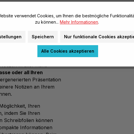
iten
ebsite verwendet Cookies, um Ihnen die bestmögliche Funktionalitä
zu können...
Mehr Informationen
.
bte Präsentationsmittel im
mationen an mehrere Leute
stellungen
Speichern
Nur funktionale Cookies akzepti
nd beschreibbaren Folien
n Monitor benötigen – nur
Alle Cookies akzeptieren
Inhalt projiziert werden. So
Notizen in aller Ruhe
asse oder all Ihren
ergenerierten Präsentation
leinere Notizen an Ihrem
nnen.
Möglichkeit, Ihren
n, indem Sie Ihren
en Schreibfolien können
kompakte Informationen