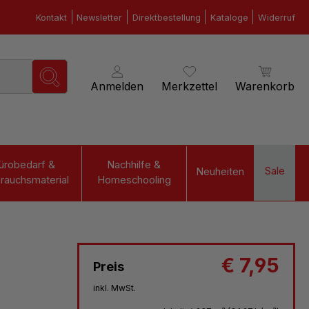
Kontakt
Newsletter
Direktbestellung
Kataloge
Widerruf
Anmelden
Merkzettel
Warenkorb
ürobedarf &
Nachhilfe &
Sale
Neuheiten
rauchsmaterial
Homeschooling
€ 7,95
Preis
inkl. MwSt.