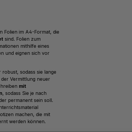
n Folien im A4-Format, die
et
sind. Folien zum
ationen mithilfe eines
en und eignen sich vor
r robust, sodass sie lange
 der Vermittlung neuer
chreiben
mit
n
, sodass Sie je nach
der permanent sein soll.
terrichtsmaterial
tizen machen, die mit
ernt werden können.