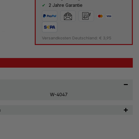
2 Jahre Garantie
 Folien im
Versandkosten Deutschland: € 3,95
 Büros
ort
rojektors
 allem für
 robust,
onders lange
W-4047
n