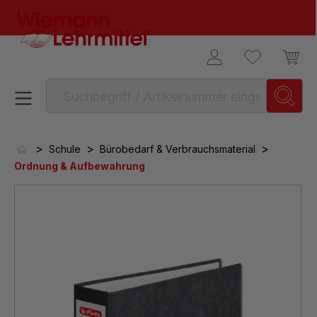
alt springen
>
>
>
Schule
Bürobedarf & Verbrauchsmaterial
Ordnung & Aufbewahrung
Bildergalerie überspringen