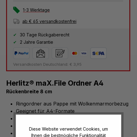
1-3 Werktage
ab € 65 versandkostenfrei
30 Tage Rückgaberecht
2 Jahre Garantie
Versandkosten Deutschland: € 3,95
Herlitz® maX.File Ordner A4
Rückenbreite 8 cm
Ringordner aus Pappe mit Wolkenmarmorbezug
Geeignet für A4-Formate
Einzeln oder im 5er-Set
Maße: (B/T/H) 8 x 28,5 x 31,8 cm
Diese Website verwendet Cookies, um
Farbe: Schwarz
Ihnen die bestmögliche Funktionalität