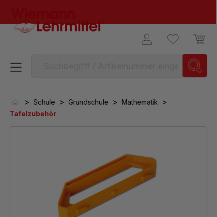
alt springen
>
>
>
>
Schule
Grundschule
Mathematik
Tafelzubehör
Bildergalerie überspringen