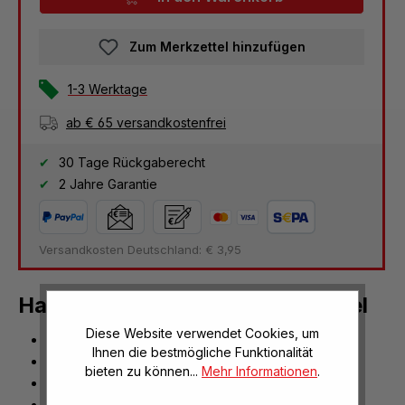
Zum Merkzettel hinzufügen
1-3 Werktage
ab € 65 versandkostenfrei
30 Tage Rückgaberecht
2 Jahre Garantie
Versandkosten Deutschland: € 3,95
Handgriff - Ersatzteil für die Tafel
Diese Website verwendet Cookies, um
für Lineal + Winkelmesser
Ihnen die bestmögliche Funktionalität
für Geodreiecke
bieten zu können...
Mehr Informationen
.
Ersatzteil
stabil