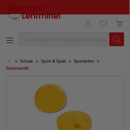
alt springen
>
>
>
>
Schule
Sport & Spiel
Sportarten
Gymnastik
Bildergalerie überspringen