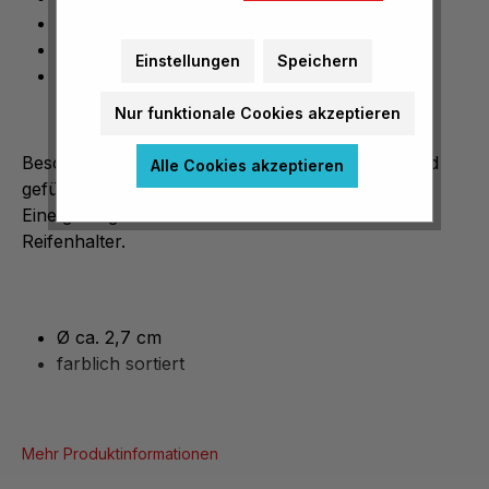
zum Beschweren befüllbar
Ø ca. 2,7 cm
Einstellungen
Speichern
farblich sortiert
Nur funktionale Cookies akzeptieren
Besonders stabil, kann zum Beschweren mit Sand
Alle Cookies akzeptieren
gefüllt werden.
Eine gelungene Alternative zum Stab- und
Reifenhalter.
Ø ca. 2,7 cm
farblich sortiert
Mehr Produktinformationen