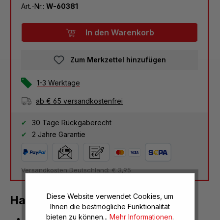
Art.-Nr.:
W-60381
In den Warenkorb
Zum Merkzettel hinzufügen
1-3 Werktage
ab € 65 versandkostenfrei
30 Tage Rückgaberecht
2 Jahre Garantie
Versandkosten Deutschland: € 3,95
Diese Website verwendet Cookies, um
Halbkugel-Standfüße
Ihnen die bestmögliche Funktionalität
bieten zu können...
Mehr Informationen
.
besonders stabil